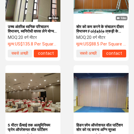
उच्च अंतरिक्ष ध्वनिक परिचालन
शोर को कम करने के संचालन दीवार
विभाजन, ध्वनिरोधी वापस लेने योग्य
विभाजन Foldable लकड़ी के
दीवार
विभाजन 65 मिमी मोटाई
MOQ:
20 वर्ग मीटर
MOQ:
20 वर्ग मीटर
मूल्य:
US$135.8 Per Square Meter
मूल्य:
US$88.5 Per Square Meter
सबसे अच्छी
contact
सबसे अच्छी
contact
कीमत
कीमत
घर
उत्पाद
हमारे बारे में
कारखाने का दौरा
5 मीटर ऊँचाई तक अल्युमिनियम
हिडन फ़्रेम ऑपरेशनल वॉल पार्टिशन
फ्रेम ऑपरेशनल वॉल पार्टिशन
शोर को रद्द करना अग्नि सुरक्षा