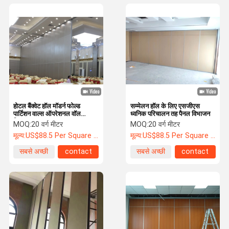
होटल बैंक्वेट हॉल मॉडर्न फोल्ड
सम्मेलन हॉल के लिए एसजीएस
पार्टिशन वाल्स ऑपरेशनल वॉल
ध्वनिक परिचालन तह पैनल विभाजन
सिस्टम्स
MOQ:
20 वर्ग मीटर
MOQ:
20 वर्ग मीटर
मूल्य:
US$88.5 Per Square Meter
मूल्य:
US$88.5 Per Square Meter
सबसे अच्छी
contact
सबसे अच्छी
contact
कीमत
कीमत