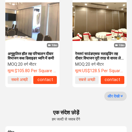
जंगम विभाजन की दीवार
संचालित दीवार विभाजन
हैंगिंग रूम डिवाइडर
ध्वनिरोधी फोन बूथ
अनुकूलित हॉल तह परिचालन दीवार
रेस्तरां साउंडप्रूफ स्लाइडिंग तह
विभाजन कक्ष डिवाइडर ध्वनि में कमी
दीवार विभाजन पूरी तरह से वापस लेने
कार्यालय मीटिंग पॉड
योग्य
MOQ:
20 वर्ग मीटर
MOQ:
20 वर्ग मीटर
मूल्य:
$105.80 Per Square Meter
मूल्य:
US$128.5 Per Square Meter
चलती कार्यालय पोड
सबसे अच्छी
contact
सबसे अच्छी
contact
कार्यालय कांच विभाजन दीवार
कीमत
कीमत
और देखो
एक संदेश छोड़ें
हम जल्दी से जवाब देंगे