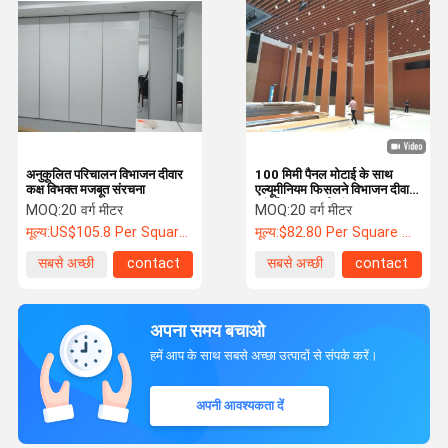
अनुकूलित परिचालन विभाजन दीवार
100 मिमी पैनल मोटाई के साथ
कक्ष विभक्त मजबूत संरचना
एल्यूमीनियम फिसलने विभाजन दीवार
आंतरिक सजावटी संचालन
MOQ:
20 वर्ग मीटर
MOQ:
20 वर्ग मीटर
मूल्य:
US$105.8 Per Square Meter
मूल्य:
$82.80 Per Square Meter
सबसे अच्छी
contact
सबसे अच्छी
contact
कीमत
कीमत
अपना समय बचाओ
हमें आप के साथ सबसे अच्छा उत्पादों से संपर्क करें।
अपनी आवश्यकता दें