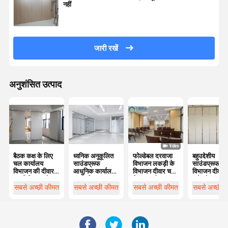
नहीं
जारी रखें
अनुशंसित उत्पाद
बैठक कक्ष के लिए
ध्वनिक अनुकूलित
फोल्डेबल दरवाजा
बहुउद्देशीय
चल कार्यालय
साउंडप्रूफ
विभाजन लकड़ी के
साउंडप्रूफ
विभाजन की दीवार
आधुनिक कार्यालय
विभाजन दीवार चल
विभाजन दीवारें
एल्यूमिनियम फ्रेम
ग्लास विभाजन
विभाजन दीवार चल
फ्रेमलेस
द्वार
दीवारें
एल्यूमीनियम फ्र
सबसे अच्छी कीमत
सबसे अच्छी कीमत
सबसे अच्छी कीमत
सबसे अच्छी 
कार्यालय की दी