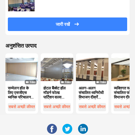
जारी रखें
अनुशंसित उत्पाद
सम्मेलन हॉल के
होटल बैंक्वेट हॉल
अलग-अलग
व्यक्तिगत रूप से
लिए एसजीएस
मॉडर्न फोल्ड
संचालित ध्वनिरोधी
संचालित फोल्ड
ध्वनिक परिचालन
पार्टिशन वाल्स
विभाजन दीवारें
विभाजन दीवार
तह पैनल विभाजन
ऑपरेशनल वॉल
फिसलने वाले
लकड़ी की तह
सिस्टम्स
विभाजन की दीवार
विभाजन
सबसे अच्छी कीमत
सबसे अच्छी कीमत
सबसे अच्छी कीमत
सबसे अच्छी 
पर चलती हैं