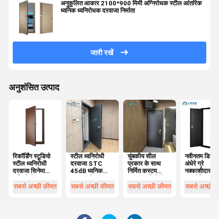
अनुकूलित आकार 2100*900 मिमी अग्निरोधक स्टील आंतरिक
ध्वनिक ध्वनिरोधक दरवाजा निर्माता
जारी रखें
अनुशंसित उत्पाद
रिकॉर्डिंग स्टूडियो
स्टील ध्वनिरोधी
चुंबकीय सील
नवीनतम डिजाइ
स्टील ध्वनिरोधी
दरवाजा STC
प्रकार के साथ
अंधेरे ग्रे
दरवाजा सिनेमा
45dB ध्वनिक
निर्मित कस्टम
नक्काशीदार
अग्निरोधी OEM
दरवाजा होटल
मजबूत ध्वनिरोधी
एल्यूमीनियम क
डिजाइन
दरवाजा सिनेमा
दरवाजा
ताले विरोधी चोर
सबसे अच्छी कीमत
सबसे अच्छी कीमत
सबसे अच्छी कीमत
सबसे अच्छी 
दरवाजा होम थिएटर
सुरक्षा बख्तरबंद
दरवाजा
दरवाजे सामने प्
द्वार हवेली विला