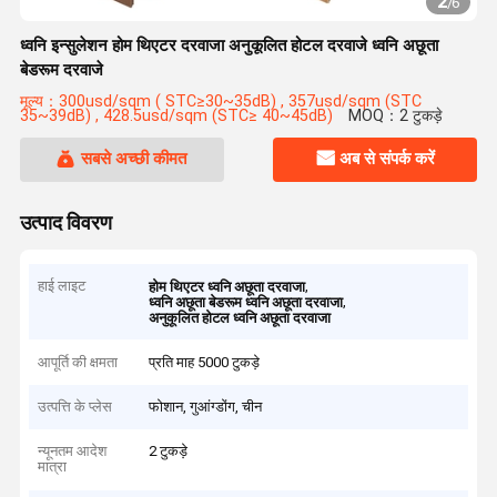
2
/
6
ध्वनि इन्सुलेशन होम थिएटर दरवाजा अनुकूलित होटल दरवाजे ध्वनि अछूता
बेडरूम दरवाजे
मूल्य：300usd/sqm ( STC≥30~35dB) , 357usd/sqm (STC
35~39dB) , 428.5usd/sqm (STC≥ ‌40~45dB)
MOQ：2 टुकड़े
सबसे अच्छी कीमत
अब से संपर्क करें
उत्पाद विवरण
हाई लाइट
,
होम थिएटर ध्वनि अछूता दरवाजा
,
ध्वनि अछूता बेडरूम ध्वनि अछूता दरवाजा
अनुकूलित होटल ध्वनि अछूता दरवाजा
आपूर्ति की क्षमता
प्रति माह 5000 टुकड़े
उत्पत्ति के प्लेस
फोशान, गुआंग्डोंग, चीन
न्यूनतम आदेश
2 टुकड़े
मात्रा