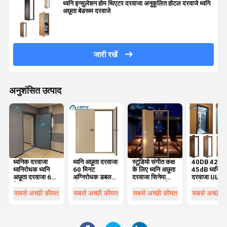
ध्वनि इन्सुलेशन होम थिएटर दरवाजा अनुकूलित होटल दरवाजे ध्वनि
अछूता बेडरूम दरवाजे
जारी रखें
अनुशंसित उत्पाद
ध्वनिक दरवाजा
ध्वनि अछूता दरवाजा
स्टूडियो संगीत कक्ष
40DB 42dB
ध्वनिरोधक ध्वनि
60 मिनट
के लिए ध्वनि अछूता
45dB ध्वनि अछ
अछूता दरवाजा 60
अग्निरोधक डबल
दरवाजा सिनेमा
दरवाजा UL
मिनट आग
डोर ड्रम रूम के
मास्टर कक्ष ध्वनिक
सूचीबद्ध/FM 
प्रतिरोधी ड्रम रूम
लिए पियानो रूम
समाधान
भोज के लिए
सबसे अच्छी कीमत
सबसे अच्छी कीमत
सबसे अच्छी कीमत
सबसे अच्छी 
के लिए एकल
अध्ययन कक्ष शोर
अनुमोदित
दरवाजा पियानो रूम
अछूता
अध्ययन कक्ष